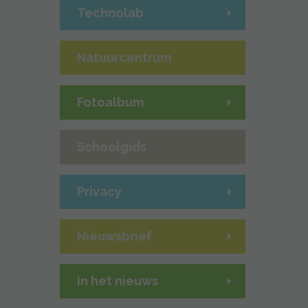
Technolab
Natuurcentrum
Fotoalbum
Schoolgids
Privacy
Nieuwsbrief
In het nieuws