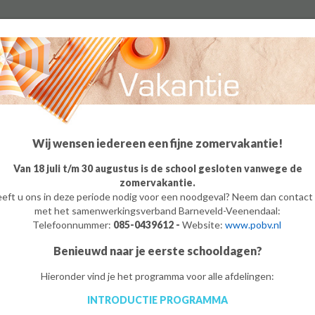
Algemeen
Groep 8
Ouders
Leerling
o
m
e
/
op De Meerwaarde
Wij wensen iedereen een fijne zomervakantie!
Van 18 juli t/m 30 augustus is de school gesloten vanwege de
zomervakantie.
eft u ons in deze periode nodig voor een noodgeval? Neem dan contact
met het samenwerkingsverband Barneveld-Veenendaal:
Telefoonnummer:
085-0439612 -
Website:
www.pobv.nl
Benieuwd naar je eerste schooldagen?
Hieronder vind je het programma voor alle afdelingen:
INTRODUCTIE PROGRAMMA