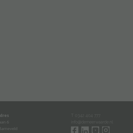
dres
T 0342 404 777
aan 6
info@demeerwaarde.nl
Barneveld