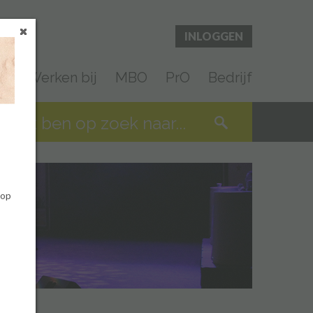
INLOGGEN
en
Werken bij
MBO
PrO
Bedrijf
 op