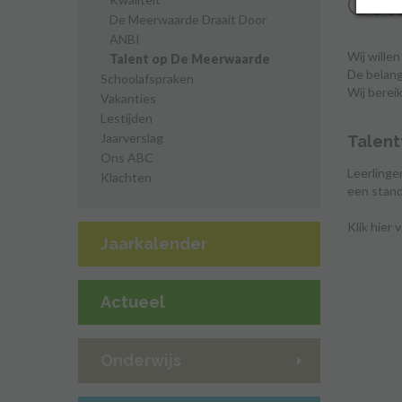
Gelo
De Meerwaarde Draait Door
ANBI
Wij willen
Talent op De Meerwaarde
De belang
Schoolafspraken
Wij berei
Vakanties
Lestijden
Jaarverslag
Talent
Ons ABC
Leerlinge
Klachten
een stand
Klik hier
Jaarkalender
Actueel
Onderwijs