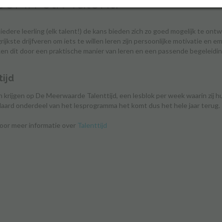
of in elk Talent!
 iedere leerling (elk talent!) de kans bieden zich zo goed mogelijk te ont
rijkste drijfveren om iets te willen leren zijn persoonlijke motivatie en
ken dit door een praktische manier van leren en een passende begeleidin
tijd
n krijgen op De Meerwaarde Talenttijd, een lesblok per week waarin zij h
aard onderdeel van het lesprogramma het komt dus het hele jaar terug.
 voor meer informatie over
Talenttijd