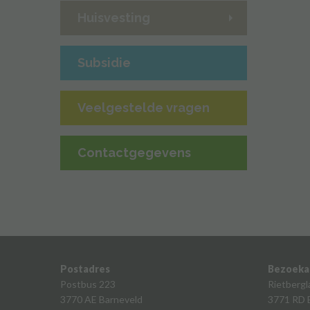
Huisvesting
Subsidie
Veelgestelde vragen
Contactgegevens
Postadres
Bezoeka
Postbus 223
Rietbergl
3770 AE Barneveld
3771 RD 