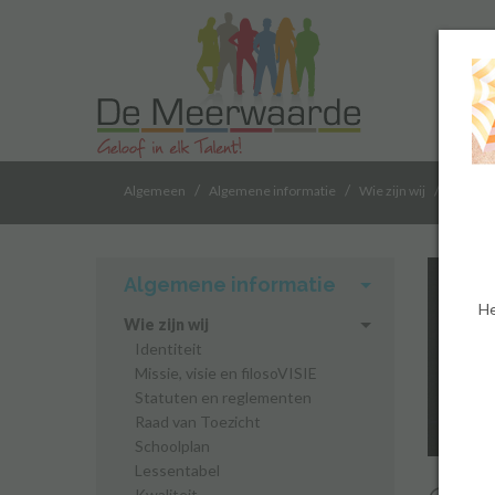
/
/
/
Algemeen
Algemene informatie
Wie zijn wij
Talent 
Algemene informatie
He
Wie zijn wij
Identiteit
Missie, visie en filosoVISIE
Statuten en reglementen
Raad van Toezicht
Schoolplan
Lessentabel
Kwaliteit