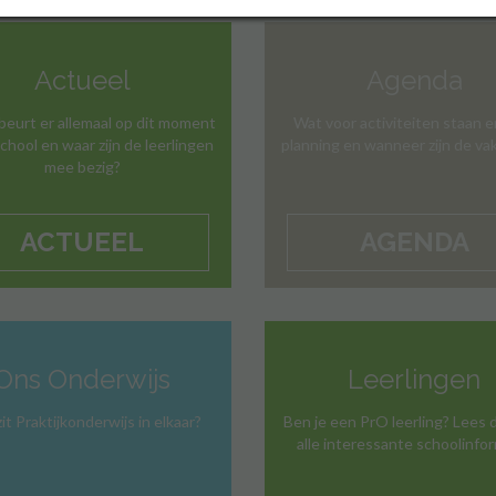
Actueel
Agenda
eurt er allemaal op dit moment
Wat voor activiteiten staan er
chool en waar zijn de leerlingen
planning en wanneer zijn de va
mee bezig?
ACTUEEL
AGENDA
Ons Onderwijs
Leerlingen
it Praktijkonderwijs in elkaar?
Ben je een PrO leerling? Lees 
alle interessante schoolinfo