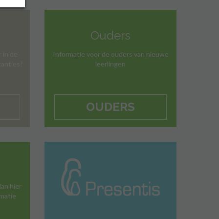
Ouders
 in de
Informatie voor de ouders van nieuwe
kanties?
leerlingen
OUDERS
dan hier
rmatie