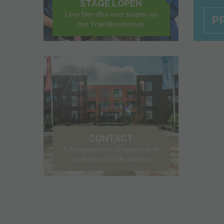
STAGE LOPEN
Lees hier alles over stages op
P
het Praktijkonderwijs
CONTACT
Adresgegevens of vragen over
onze school? Kijk dan hier