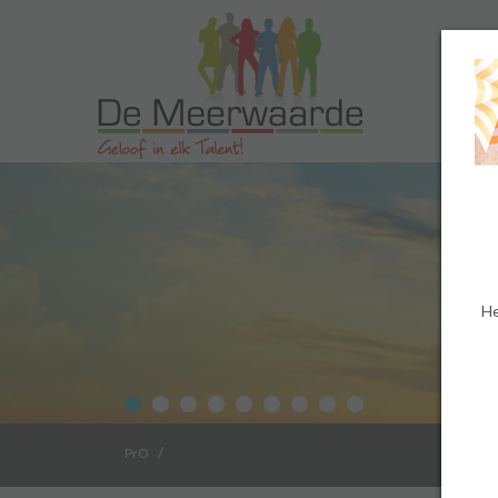
He
/
PrO