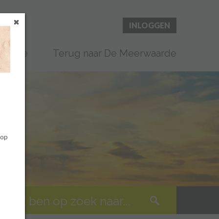
INLOGGEN
 Home
Terug naar De Meerwaarde
 op