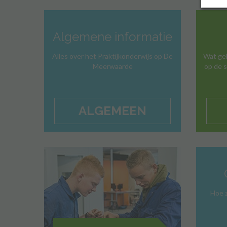
Algemene informatie
Alles over het Praktijkonderwijs op De
Wat geb
Meerwaarde
op de s
ALGEMEEN
Hoe z